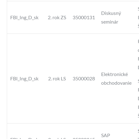
Diskusný
FBI_Ing_D_sk
2. rok ZS
35000131
seminár
Elektronické
FBI_Ing_D_sk
2. rok LS
35000028
obchodovanie
SAP