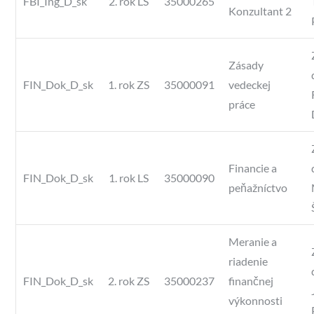
FBI_Ing_D_sk
2. rok LS
35000265
Konzultant 2
Zásady
FIN_Dok_D_sk
1. rok ZS
35000091
vedeckej
práce
Financie a
FIN_Dok_D_sk
1. rok LS
35000090
peňažníctvo
Meranie a
riadenie
FIN_Dok_D_sk
2. rok ZS
35000237
finančnej
výkonnosti