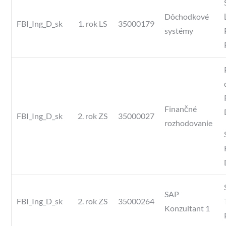
Dôchodkové
FBI_Ing_D_sk
1. rok LS
35000179
systémy
Finančné
FBI_Ing_D_sk
2. rok ZS
35000027
rozhodovanie
SAP
FBI_Ing_D_sk
2. rok ZS
35000264
Konzultant 1