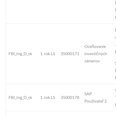
Oceňovanie
FBI_Ing_D_sk
1. rok LS
35000171
investičných
zámerov
SAP
FBI_Ing_D_sk
1. rok LS
35000178
Používateľ 2