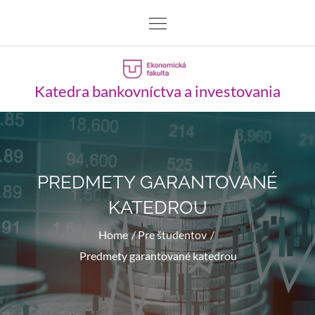
Skip
to
content
Katedra bankovníctva a investovania
PREDMETY GARANTOVANÉ
KATEDROU
Home
Pre študentov
Predmety garantované katedrou