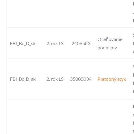
Oceňovanie
FBI_Bc_D_sk
2. rok LS
2406583
podnikov
FBI_Bc_D_sk
2. rok LS
35000034
Platobný styk