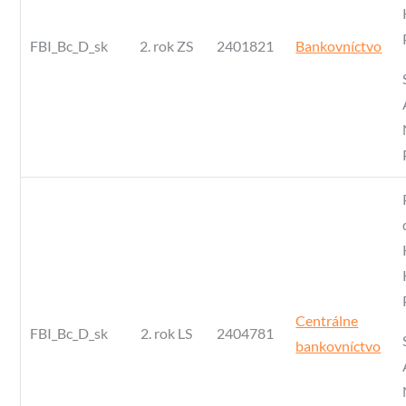
FBI_Bc_D_sk
2. rok ZS
2401821
Bankovníctvo
Centrálne
FBI_Bc_D_sk
2. rok LS
2404781
bankovníctvo