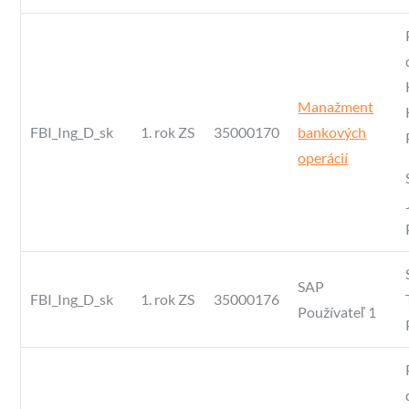
Manažment
FBI_Ing_D_sk
1. rok ZS
35000170
bankových
operácií
SAP
FBI_Ing_D_sk
1. rok ZS
35000176
Používateľ 1