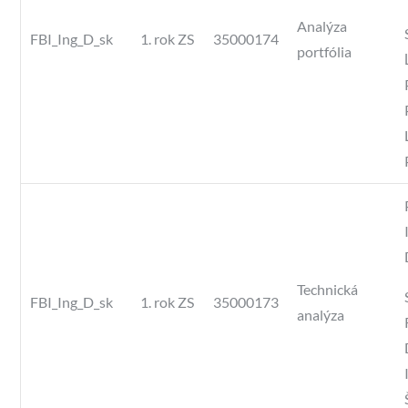
Analýza
FBI_Ing_D_sk
1. rok ZS
35000174
portfólia
Technická
FBI_Ing_D_sk
1. rok ZS
35000173
analýza