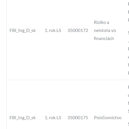
Riziko a
FBI_Ing_D_sk
1. rok LS
35000172
neistota vo
financiách
FBI_Ing_D_sk
1. rok LS
35000175
Poisťovníctvo