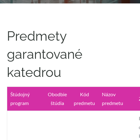
Predmety
garantované
katedrou
Štúdojný
Obodbie
Kód
Názov
program
štúdia
predmetu
predmetu