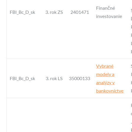
Finančné
FBI_Bc_D_sk
3. rok ZS
2401471
investovanie
Vybrané
modely a
FBI_Bc_D_sk
3. rok LS
35000133
analýzy v
bankovníctve