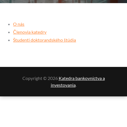
O nás
Členovia katedry
Študenti doktorandského štúdia
Copyright © 2026
Katedra bankovníctva a
investovania
.